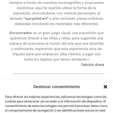
siempre a través de nuestras escenografías y propuestas
escénicas; aquí he querido utilizar la forma de la
exposición, acercándome, con matices personales, al
llamado
“upcycled art”
o arte reciclado: piezas artísticas
realizadas reciclando los materiales más diferentes.
Encontrados
es un gran juego visual, una exposición que
queremos ofrecer a las niñas y niños, para sugerirles una
manera de acercarse al mundo del arte que sea divertida
y estimulante, esperando que esta experiencia sirva de
impulso para que empiecen, ellos mismos, a jugar con
todos los objetos que tienen alrededor.»
Fabrizio Azara
El material principal de todas las esculturas es la madera:
Gestionar consentimiento
trozos de listones, restos de cortes, ramas secas,
despieces de viejos muebles… a los cuales se acoplan
Para ofrecer las mejores experiencias, utilizamos tecnologías como las
materiales de origen diferente, todos ellos recuperados y
cookies para almacenar y/o acceder a la información del dispositivo. El
rescatados de la antesala de la basura.
consentimiento de estas tecnologías nos permitirá procesar datos como
el comportamiento de navegación o las identificaciones únicas en este
La técnica utilizada es casi siempre la del
patchwork
, la