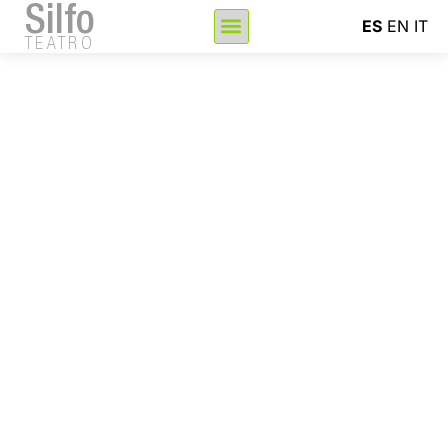
Silfo
ES
EN
IT
TEATRO