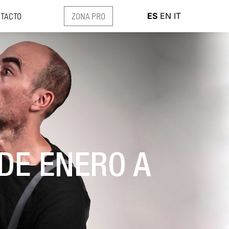
ZONA PRO
TACTO
ES
EN
IT
DE ENERO A