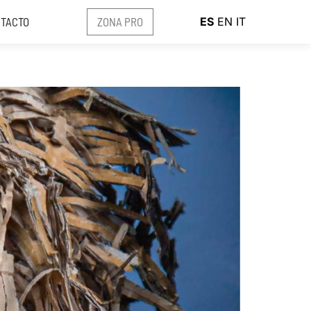
ZONA PRO
TACTO
ES
EN
IT