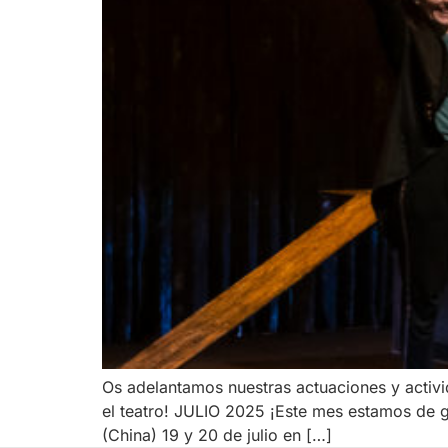
Os adelantamos nuestras actuaciones y acti
el teatro! JULIO 2025 ¡Este mes estamos de
(China) 19 y 20 de julio en […]