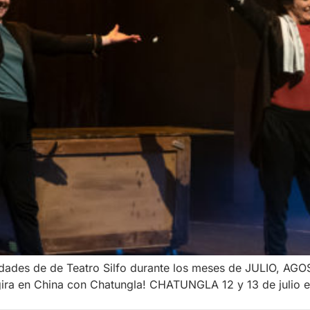
vidades de de Teatro Silfo durante los meses de JULIO, 
 gira en China con Chatungla! CHATUNGLA 12 y 13 de jul