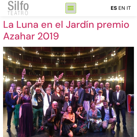
Silfo
ES
EN
IT
TEATRO
La Luna en el Jardín premio
Azahar 2019